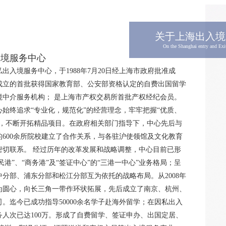
关于上海出入境
On the Shanghai entry and Exi
入境服务中心
出入境服务中心，于1988年7月20日经上海市政府批准成
成立的首批获得国家教育部、公安部资格认定的自费出国留学
境中介服务机构； 是上海市产权交易所首批产权经纪会员。
始终追求“专业化，规范化”的经营理念，牢牢把握“优质、
旨，不断开拓精品项目。在政府相关部门指导下，中心先后与
的600余所院校建立了合作关系，与各驻沪使领馆及文化教育
密切联系。 经过历年的改革发展和战略调整，中心目前已形
移民港”、“商务港”及“签证中心”的“三港一中心”业务格局；呈
分部、浦东分部和松江分部互为依托的战略布局。从2008年
为圆心，向长三角一带作环状拓展，先后成立了南京、杭州、
。迄今已成功指导50000余名学子赴海外留学；在因私出入
务人次已达100万。形成了自费留学、签证申办、出国定居、